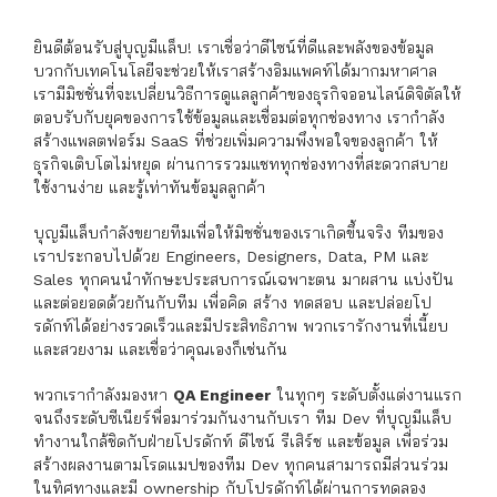
ยินดีต้อนรับสู่บุญมีแล็บ! เราเชื่อว่าดีไซน์ที่ดีและพลังของข้อมูล
บวกกับเทคโนโลยีจะช่วยให้เราสร้างอิมแพคท์ได้มากมหาศาล
เรามีมิชชั่นที่จะเปลี่ยนวิธีการดูแลลูกค้าของธุรกิจออนไลน์ดิจิตัลให้
ตอบรับกับยุคของการใช้ข้อมูลและเชื่อมต่อทุกช่องทาง เรากำลัง
สร้างแพลตฟอร์ม SaaS ที่ช่วยเพิ่มความพึงพอใจของลูกค้า ให้
ธุรกิจเติบโตไม่หยุด ผ่านการรวมแชททุกช่องทางที่สะดวกสบาย
ใช้งานง่าย และรู้เท่าทันข้อมูลลูกค้า
บุญมีแล็บกำลังขยายทีมเพื่อให้มิชชั่นของเราเกิดขึ้นจริง ทีมของ
เราประกอบไปด้วย Engineers, Designers, Data, PM และ
Sales ทุกคนนำทักษะประสบการณ์เฉพาะตน มาผสาน แบ่งปัน
และต่อยอดด้วยกันกับทีม เพื่อคิด สร้าง ทดสอบ และปล่อยโป
รดักท์ได้อย่างรวดเร็วและมีประสิทธิภาพ พวกเรารักงานที่เนี้ยบ
และสวยงาม และเชื่อว่าคุณเองก็เช่นกัน
พวกเรากำลังมองหา
QA Engineer
ในทุกๆ ระดับตั้งแต่งานแรก
จนถึงระดับซีเนียร์พื่อมาร่วมกันงานกับเรา ทีม Dev ที่บุญมีแล็บ
ทำงานใกล้ชิดกับฝ่ายโปรดักท์ ดีไซน์ รีเสิร์ช และข้อมูล เพื่อร่วม
สร้างผลงานตามโรดแมปของทีม Dev ทุกคนสามารถมีส่วนร่วม
ในทิศทางและมี ownership กับโปรดักท์ได้ผ่านการทดลอง