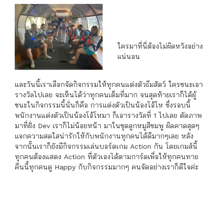
ใครมาที่นี่ต้องไม่ผิดหวังอย่าง
แน่นอน
และวันนี้เราเลือกจัดกิจกรรมให้ทุกคนแต่งตัวธีมสัตว์ ใครชนะเอา
รางวัลไปเลย จะเห็นได้ว่าทุกคนเต็มที่มาก จนสุดท้ายเราก็ได้ผู้
ชนะในกิจกรรมนี้นั่นก็คือ การแต่งตัวเป็นน้องโอ้โห ซึ่งรอบนี้
พนักงานแต่งตัวเป็นน้องโอ้โหมา ก็เอารางวัลที่ 1 ไปเลย ตัดภาพ
มาที่ฝั่ง Dev เราก็ไม่น้อยหน้า มาในชุดลูกหมูสีชมพู ผิดคาดสุดๆ
แจกความสดใสน่ารักให้กับพนักงานทุกคนได้ดีมากๆเลย หลัง
จากนั้นเราก็ยังมีกิจกรรมเล่นบอร์ดเกม Action กัน โดยเกมส์นี้
ทุกคนต้องแสดง Action ที่ตัวเองได้ตามการ์ดเพื่อให้ทุกคนทาย
คืนนี้ทุกคนดู Happy กับกิจกรรมมากๆ คนจัดอย่างเราก็ดีใจค่ะ